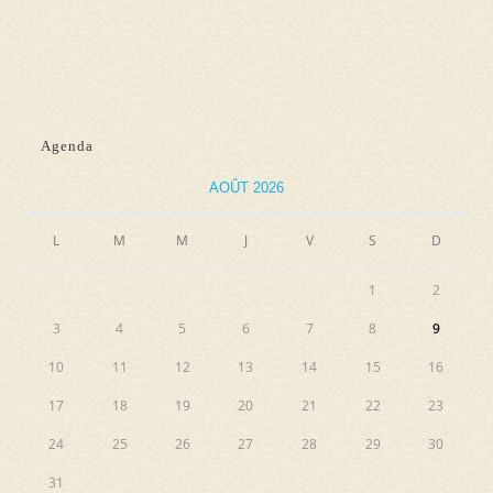
n
e
e
e
t
v
z
n
u
u
e
a
n
Agenda
s
e
v
É
d
AOÛT 2026
i
v
a
g
L
M
M
J
V
S
D
è
t
a
n
e
1
2
e
t
.
3
4
5
6
7
8
9
m
i
e
10
11
12
13
14
15
16
o
n
17
18
19
20
21
22
23
n
t
24
25
26
27
28
29
30
d
31
e