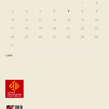
e
1
2
s
v
3
4
5
6
7
8
9
u
10
11
12
13
14
15
16
e
17
18
19
20
21
22
23
s
24
25
26
27
28
29
30
É
31
v
« Juin
è
n
e
m
e
n
t