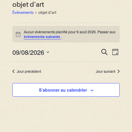
objet d'art
Évènements
objet d'art
Évènements
for
Aucun évènements planifié pour 9 août 2026. Passer aux
N
évènements suivants
.
9
o
août
t
2026
09/08/2026
i
R
N
R
J
c
e
a
e
o
S
e
c
u
v
h
é
c
r
Jour précédent
Jour suivant
e
i
l
r
h
g
c
e
S’abonner au calendrier
e
h
a
c
e
r
t
t
i
c
i
o
o
h
n
n
e