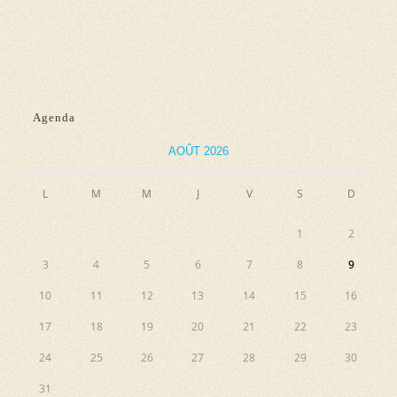
d
n
e
e
e
t
v
z
n
u
u
e
a
n
Agenda
s
e
v
AOÛT 2026
É
d
i
v
a
L
M
M
J
V
S
g
D
è
t
a
n
e
1
2
e
t
.
3
4
5
6
7
8
9
m
i
10
11
12
13
14
15
16
e
o
n
17
18
19
20
21
22
23
n
t
24
25
26
27
28
29
30
d
31