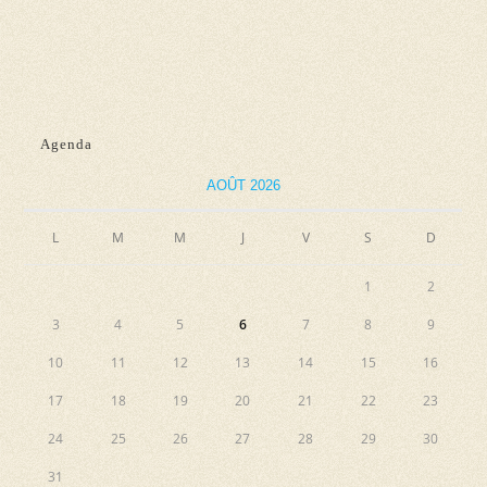
n
e
e
e
t
v
z
n
u
u
e
a
n
Agenda
s
e
v
É
d
AOÛT 2026
i
v
a
g
L
M
M
J
V
S
D
è
t
a
n
e
1
2
e
t
.
3
4
5
6
7
8
9
m
i
e
10
11
12
13
14
15
16
o
n
17
18
19
20
21
22
23
n
t
24
25
26
27
28
29
30
d
31
e