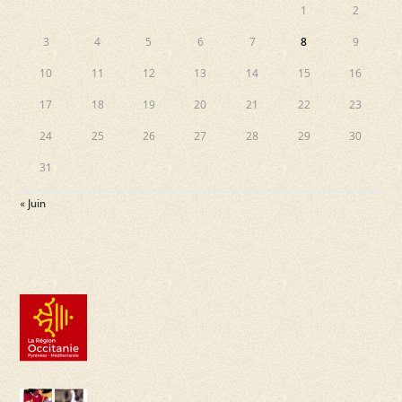
e
1
2
s
v
3
4
5
6
7
8
9
u
10
11
12
13
14
15
16
e
17
18
19
20
21
22
23
s
24
25
26
27
28
29
30
É
31
v
« Juin
è
n
e
m
e
n
t