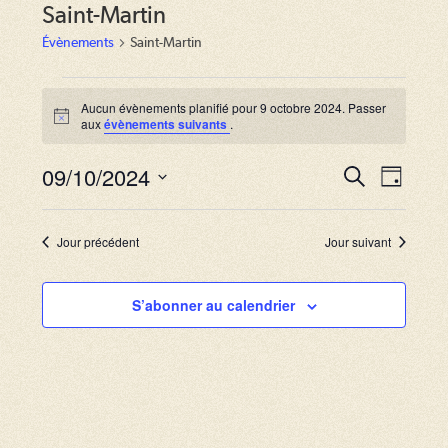
Saint-Martin
Évènements
Saint-Martin
Évènements
for
Aucun évènements planifié pour 9 octobre 2024. Passer
N
aux
évènements suivants
.
9
o
octobre
t
2024
09/10/2024
i
R
N
R
J
c
e
a
e
o
S
e
c
u
v
h
é
c
r
Jour précédent
Jour suivant
e
i
l
r
h
g
c
e
S’abonner au calendrier
e
h
a
c
e
r
t
t
i
c
i
o
o
h
n
n
e