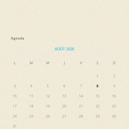
d
n
e
e
e
t
v
z
n
u
u
e
a
n
Agenda
s
e
v
AOÛT 2026
É
d
i
v
a
L
M
M
J
V
S
g
D
è
t
a
n
e
1
2
e
t
.
3
4
5
6
7
8
9
m
i
10
11
12
13
14
15
16
e
o
n
17
18
19
20
21
22
23
n
t
24
25
26
27
28
29
30
d
31