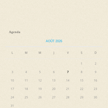
n
e
e
e
t
v
z
n
u
u
e
a
n
Agenda
s
e
v
É
d
AOÛT 2026
i
v
a
g
L
M
M
J
V
S
D
è
t
a
n
e
1
2
e
t
.
3
4
5
6
7
8
9
m
i
e
10
11
12
13
14
15
16
o
n
17
18
19
20
21
22
23
n
t
24
25
26
27
28
29
30
d
31
e