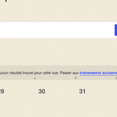
ucun résultat trouvé pour cette vue. Passer aux
évènements suivant
N
ERCREDI
J
JEUDI
V
VENDREDI
o
t
0
0
0
29
30
31
i
é
é
é
c
e
v
v
v