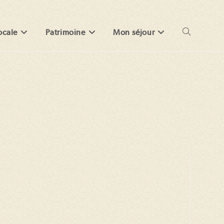
ocale
Patrimoine
Mon séjour
Toggle
website
search