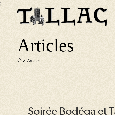
);
Skip
to
content
Articles
>
Articles
Soirée Bodéga et 