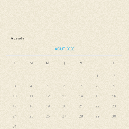
d
n
e
e
e
t
v
z
n
u
u
e
a
n
Agenda
s
e
v
AOÛT 2026
É
d
i
v
a
L
M
M
J
V
S
g
D
è
t
a
n
e
1
2
e
t
.
3
4
5
6
7
8
9
m
i
10
11
12
13
14
15
16
e
o
n
17
18
19
20
21
22
23
n
t
24
25
26
27
28
29
30
d
31