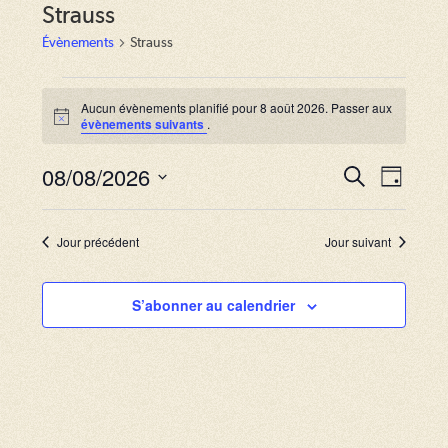
Strauss
Évènements
Strauss
Évènements
for
Aucun évènements planifié pour 8 août 2026. Passer aux
N
évènements suivants
.
8
o
août
t
2026
08/08/2026
i
R
N
R
J
c
e
a
e
o
S
e
c
u
v
h
é
c
r
Jour précédent
Jour suivant
e
i
l
r
h
g
c
e
S’abonner au calendrier
e
h
a
c
e
r
t
t
i
c
i
o
o
h
n
n
e