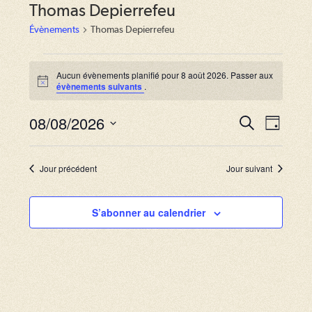
Thomas Depierrefeu
Évènements
Thomas Depierrefeu
Évènements
for
Aucun évènements planifié pour 8 août 2026. Passer aux
N
évènements suivants
.
8
o
août
t
2026
08/08/2026
i
R
N
R
J
c
e
a
e
o
S
e
c
u
v
h
é
c
r
Jour précédent
Jour suivant
e
i
l
r
h
g
c
e
S’abonner au calendrier
e
h
a
c
e
r
t
t
i
c
i
o
o
h
n
n
e