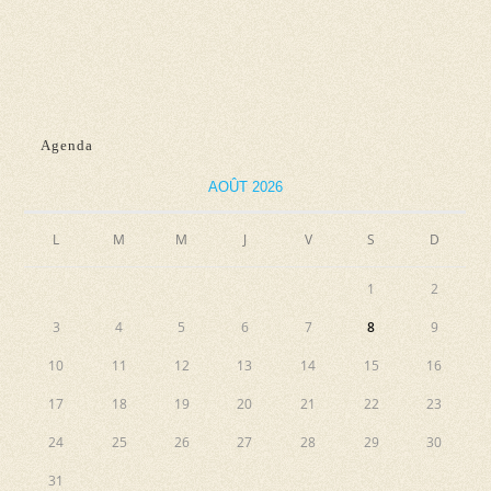
d
n
e
e
e
t
v
z
n
u
u
e
a
n
Agenda
s
e
v
AOÛT 2026
É
d
i
v
a
L
M
M
J
V
S
g
D
è
t
a
n
e
1
2
e
t
.
3
4
5
6
7
8
9
m
i
10
11
12
13
14
15
16
e
o
n
17
18
19
20
21
22
23
n
t
24
25
26
27
28
29
30
d
31