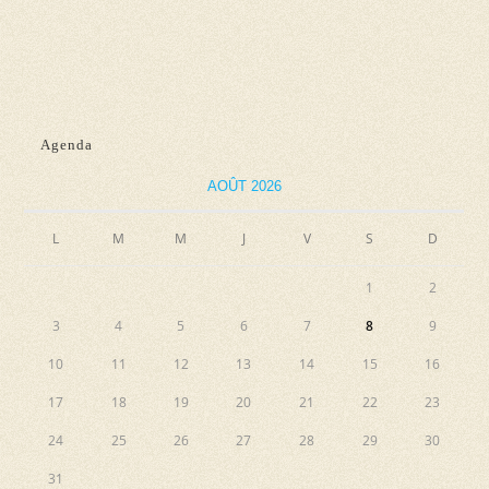
n
e
e
e
t
v
z
n
u
u
e
a
n
Agenda
s
e
v
É
d
AOÛT 2026
i
v
a
g
L
M
M
J
V
S
D
è
t
a
n
e
1
2
e
t
.
3
4
5
6
7
8
9
m
i
e
10
11
12
13
14
15
16
o
n
17
18
19
20
21
22
23
n
t
24
25
26
27
28
29
30
d
31
e