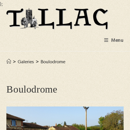
);
Skip
to
content
Menu
>
Galeries
>
Boulodrome
Boulodrome