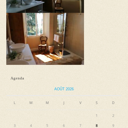
Agenda
AOÛT 2026
L
M
M
J
V
S
D
1
2
3
4
5
6
7
8
9