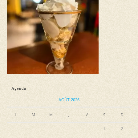
Agenda
AOÛT 2026
L
M
M
J
V
S
D
1
2