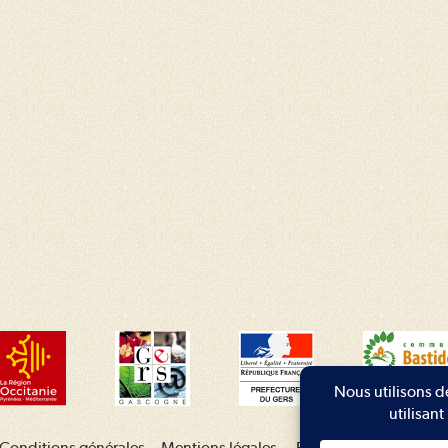
Conditions générales
–
Mentions légales
–
Plan du site
–
Contac