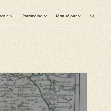
ocale
Patrimoine
Mon séjour
Toggle
website
search