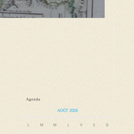
Agenda
AOÛT 2026
L
M
M
J
V
S
D