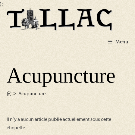
);
Skip
to
content
Menu
Acupuncture
>
Acupuncture
Il n’y a aucun article publié actuellement sous cette
étiquette.