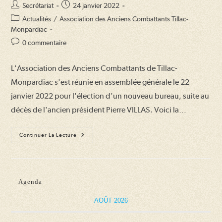
Auteur/autrice
Publication
Secrétariat
24 janvier 2022
de
publiée :
Post
Actualités
/
Association des Anciens Combattants Tillac-
la
category:
Monpardiac
publication :
Commentaires
0 commentaire
de
la
L'Association des Anciens Combattants de Tillac-
publication :
Monpardiac s'est réunie en assemblée générale le 22
janvier 2022 pour l'élection d'un nouveau bureau, suite au
décès de l'ancien président Pierre VILLAS. Voici la…
Assemblée
Continuer La Lecture
Générale
2022
De
L’Association
Des
Anciens
Agenda
Combattants
AOÛT 2026