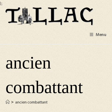
);
Skip
to
content
Menu
ancien
combattant
>
ancien combattant