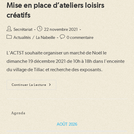
Mise en place d’ateliers loisirs
créatifs
Auteur/autrice
Publication
Secrétariat
22 novembre 2021
de
publiée :
Post
Commentaires
Actualités
/
La Nabeille
0 commentaire
la
category:
de
publication :
la
L'ACTST souhaite organiser un marché de Noël le
publication :
dimanche 19 décembre 2021 de 10h à 18h dans l'enceinte
du village de Tillac et recherche des exposants.
Mise
Continuer La Lecture
En
Place
D’ateliers
Loisirs
Créatifs
Agenda
AOÛT 2026