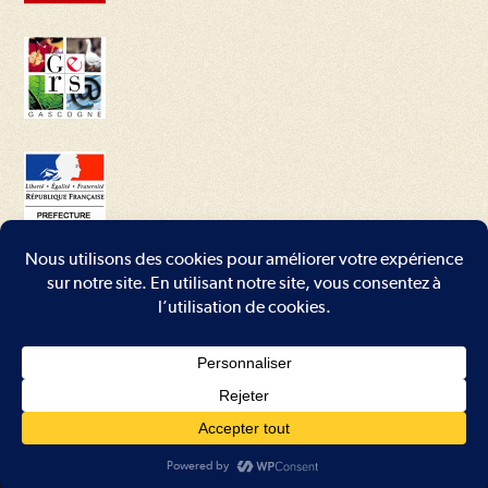
Conditions générales
–
Mentions légales
–
Plan du site
–
Contact
Copyright - WordPress Theme by OceanWP