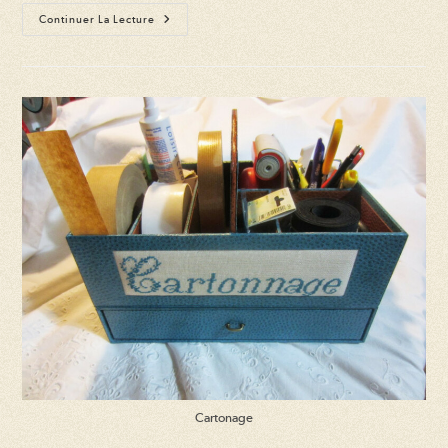
Boutique
Continuer La Lecture
Éphémère
De
Produits
Faits
Main
Cartonage