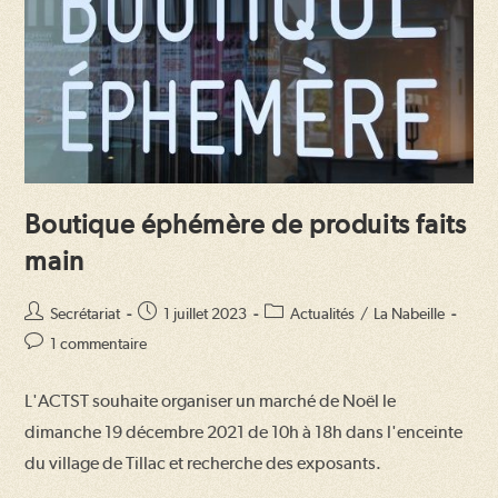
Boutique éphémère de produits faits
main
Auteur/autrice
Publication
Post
Secrétariat
1 juillet 2023
Actualités
/
La Nabeille
de
publiée :
category:
Commentaires
1 commentaire
la
de
publication :
la
L'ACTST souhaite organiser un marché de Noël le
publication :
dimanche 19 décembre 2021 de 10h à 18h dans l'enceinte
du village de Tillac et recherche des exposants.