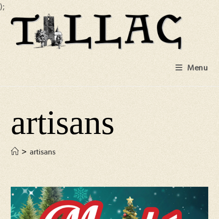
);
Skip
to
content
Menu
artisans
>
artisans