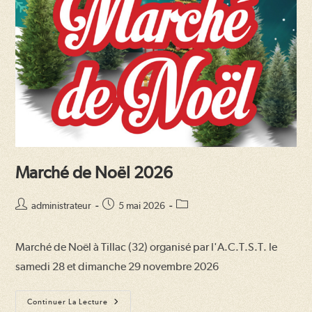
Marché de Noël 2026
Auteur/autrice
Publication
Post
administrateur
5 mai 2026
de
publiée :
category:
la
Marché de Noël à Tillac (32) organisé par l'A.C.T.S.T. le
publication :
samedi 28 et dimanche 29 novembre 2026
Marché
Continuer La Lecture