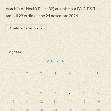
la
Marchés de Noël à Tillac (32) organisé par l'A.C.T.S.T. le
publication :
samedi 23 et dimanche 24 novembre 2024
Marché
Continuer La Lecture
De
Noël
2024
Agenda
AOÛT 2026
L
M
M
J
V
S
D
1
2
3
4
5
6
7
8
9
10
11
12
13
14
15
16
17
18
19
20
21
22
23