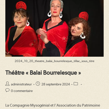
2024_10_20_theatre_balai_bourrelesque_tillac_sous_titre
Théâtre « Balai Bourrelesque »
Auteur/autrice
Publication
Post
administrateur
28 septembre 2024
de
publiée :
category:
Commentaires
0 commentaire
la
de
publication :
la
La Compagnie Mysogénial et l'Association du Patrimoine
publication :