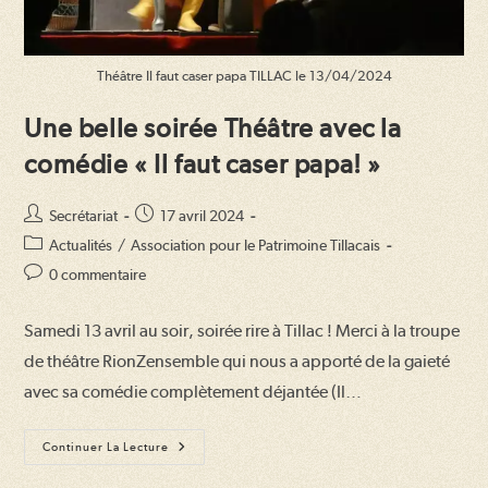
Théâtre Il faut caser papa TILLAC le 13/04/2024
Une belle soirée Théâtre avec la
comédie « Il faut caser papa! »
Auteur/autrice
Publication
Secrétariat
17 avril 2024
de
publiée :
Post
Actualités
/
Association pour le Patrimoine Tillacais
la
category:
Commentaires
0 commentaire
publication :
de
la
Samedi 13 avril au soir, soirée rire à Tillac ! Merci à la troupe
publication :
de théâtre RionZensemble qui nous a apporté de la gaieté
avec sa comédie complètement déjantée (Il…
Une
Continuer La Lecture
Belle
Soirée