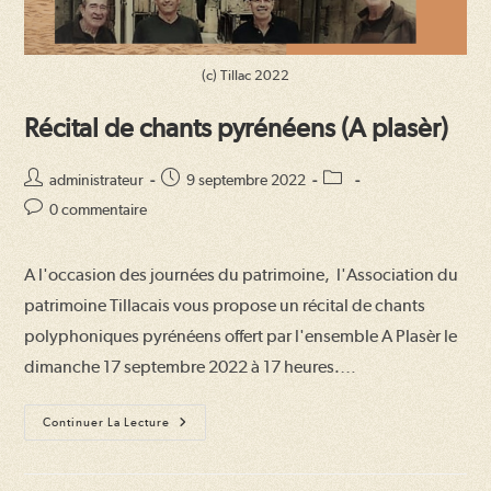
(c) Tillac 2022
Récital de chants pyrénéens (A plasèr)
Auteur/autrice
Publication
Post
administrateur
9 septembre 2022
de
publiée :
category:
Commentaires
0 commentaire
la
de
publication :
la
A l'occasion des journées du patrimoine, l'Association du
publication :
patrimoine Tillacais vous propose un récital de chants
polyphoniques pyrénéens offert par l'ensemble A Plasèr le
dimanche 17 septembre 2022 à 17 heures.…
Récital
Continuer La Lecture
De
Chants
Pyrénéens
(A