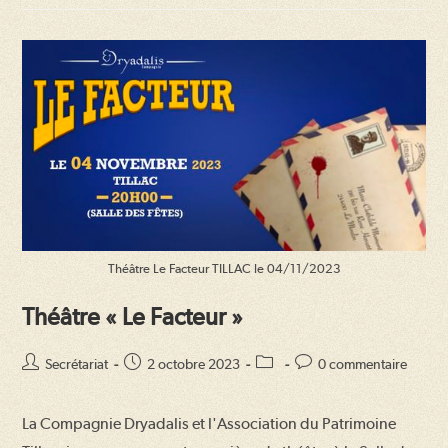
Théâtre
Avec
La
Comédie
« Il
Faut
Caser
Papa! »
Théâtre Le Facteur TILLAC le 04/11/2023
Théâtre « Le Facteur »
Auteur/autrice
Publication
Post
Commentaires
Secrétariat
2 octobre 2023
0 commentaire
de
publiée :
category:
de
la
la
La Compagnie Dryadalis et l'Association du Patrimoine
publication :
publication :