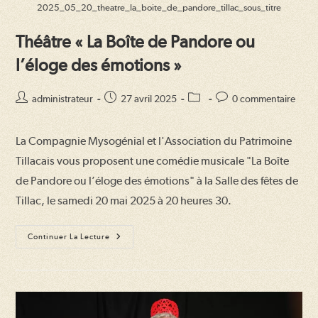
2025_05_20_theatre_la_boite_de_pandore_tillac_sous_titre
Théâtre « La Boîte de Pandore ou
l’éloge des émotions »
Auteur/autrice
Publication
Post
Commentaires
administrateur
27 avril 2025
0 commentaire
de
publiée :
category:
de
la
la
La Compagnie Mysogénial et l'Association du Patrimoine
publication :
publication :
Tillacais vous proposent une comédie musicale "La Boîte
de Pandore ou l’éloge des émotions" à la Salle des fêtes de
Tillac, le samedi 20 mai 2025 à 20 heures 30.
Théâtre
Continuer La Lecture
« La
Boîte
De
Pandore
Ou
L’éloge
Des
Émotions »