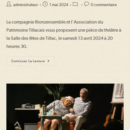
Auteur/autrice
Publication
Post
Commentaires
administrateur
1 mai 2024
0 commentaire
de
publiée :
category:
de
la
la
La compagnie Rionzensemble et l'Association du
publication :
publication :
Patrimoine Tillacais vous proposent une pièce de théâtre à
la Salle des fêtes de Tillac, le samedi 13 avril 2024 à 20
heures 30.
Théâtre
Continuer La Lecture
« Il
Faut
Caser
Papa
! »