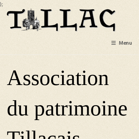
);
Skip
to
content
Menu
Association
du patrimoine
Tillacais