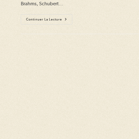
Brahms, Schubert…
Helen
Continuer La Lecture
Kearns
Et
François
Dumont