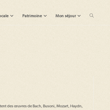
ocale
Patrimoine
Mon séjour
Toggle
website
search
entent des œuvres de Bach, Busoni, Mozart, Haydn,