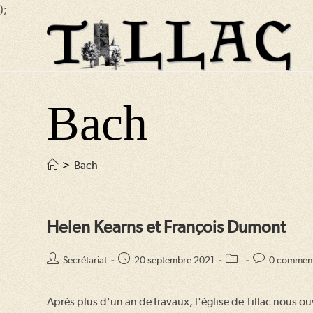
);
Skip
to
content
Bach
>
Bach
Helen Kearns et François Dumont
Auteur/autrice
Publication
Post
Commentaires
Secrétariat
20 septembre 2021
0 comment
de
publiée :
category:
de
la
la
Après plus d'un an de travaux, l'église de Tillac nous 
publication :
publication :