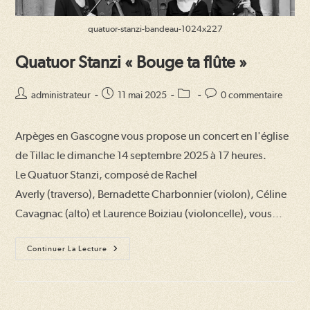
quatuor-stanzi-bandeau-1024x227
Quatuor Stanzi « Bouge ta flûte »
Auteur/autrice
Publication
Post
Commentaires
administrateur
11 mai 2025
0 commentaire
de
publiée :
category:
de
la
la
Arpèges en Gascogne vous propose un concert en l'église
publication :
publication :
de Tillac le dimanche 14 septembre 2025 à 17 heures.
Le Quatuor Stanzi, composé de Rachel
Averly (traverso), Bernadette Charbonnier (violon), Céline
Cavagnac (alto) et Laurence Boiziau (violoncelle), vous…
Quatuor
Continuer La Lecture
Stanzi
« Bouge
Ta
Flûte »