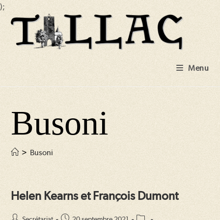
);
Skip
to
content
Menu
Busoni
>
Busoni
Helen Kearns et François Dumont
Auteur/autrice
Publication
Post
Secrétariat
20 septembre 2021