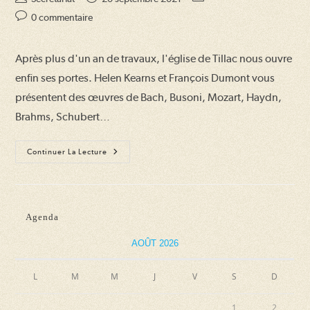
de
publiée :
category:
Commentaires
0 commentaire
la
de
publication :
la
Après plus d'un an de travaux, l'église de Tillac nous ouvre
publication :
enfin ses portes. Helen Kearns et François Dumont vous
présentent des œuvres de Bach, Busoni, Mozart, Haydn,
Brahms, Schubert…
Helen
Continuer La Lecture
Kearns
Et
François
Dumont
Agenda
AOÛT 2026
L
M
M
J
V
S
D
1
2