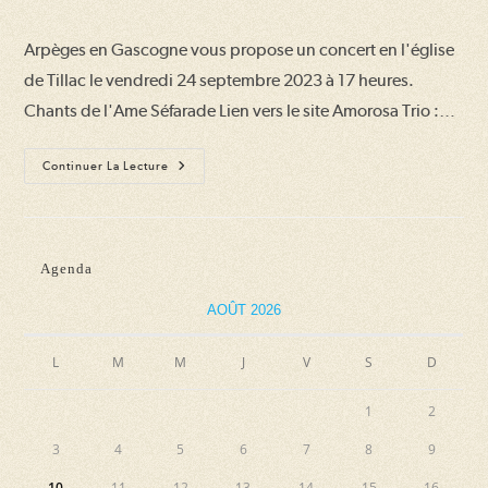
de
publication :
la
Arpèges en Gascogne vous propose un concert en l'église
publication :
de Tillac le vendredi 24 septembre 2023 à 17 heures.
Chants de l'Ame Séfarade Lien vers le site Amorosa Trio :…
Chants
Continuer La Lecture
De
L’Ame
Séfarade
Agenda
AOÛT 2026
L
M
M
J
V
S
D
1
2
3
4
5
6
7
8
9
10
11
12
13
14
15
16