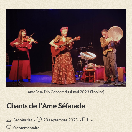
AmoRosa Trio Concert du 4 mai 2023 (Triolina)
Chants de l’Ame Séfarade
Auteur/autrice
Publication
Post
Secrétariat
23 septembre 2023
de
publiée :
category:
Commentaires
0 commentaire
la