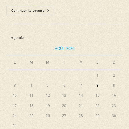
Fête
Continuer La Lecture
De
La
Musique
2024
–
Animation
Agenda
Musicale
Par
CRUISIN’REBELS
AOÛT 2026
L
M
M
J
V
S
D
1
2
3
4
5
6
7
8
9
10
11
12
13
14
15
16
17
18
19
20
21
22
23
24
25
26
27
28
29
30
31