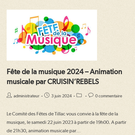
Fête de la musique 2024 – Animation
musicale par CRUISIN’REBELS
Auteur/autrice
Publication
Post
Commentaires
administrateur
3 juin 2024
0 commentaire
de
publiée :
category:
de
la
la
Le Comité des Fêtes de Tillac vous convie à la fête de la
publication :
publication :
musique, le samedi 22 juin 2023 à partir de 19h00. A partir
de 21h30, animation musicale par…