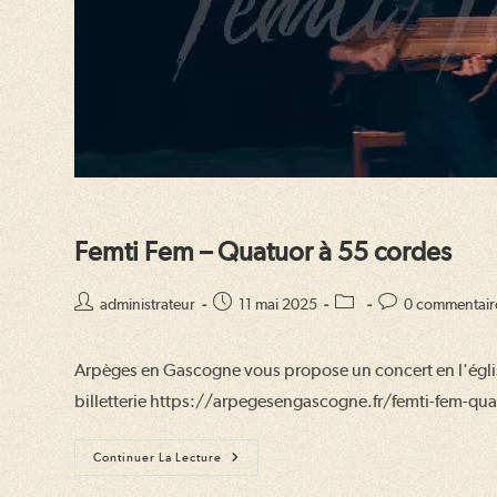
Femti Fem – Quatuor à 55 cordes
Auteur/autrice
Publication
Post
Commentaires
administrateur
11 mai 2025
0 commentair
de
publiée :
category:
de
la
la
Arpèges en Gascogne vous propose un concert en l'églis
publication :
publication :
billetterie https://arpegesengascogne.fr/femti-fem-q
Femti
Continuer La Lecture
Fem
–