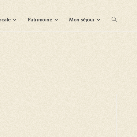
ocale
Patrimoine
Mon séjour
Toggle
website
search