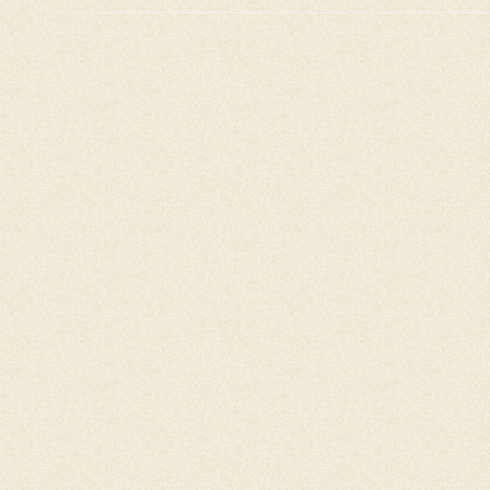
Quatuor
À
55
Cordes