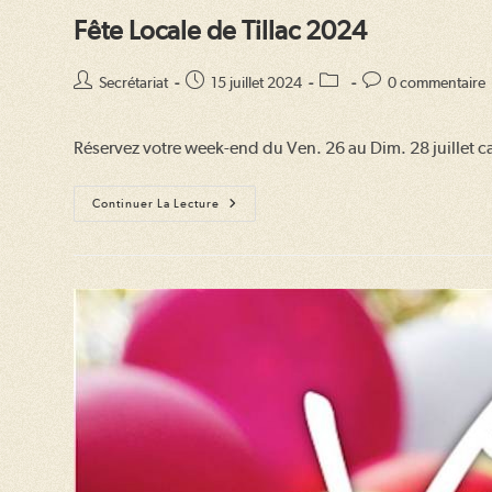
Fête Locale de Tillac 2024
Auteur/autrice
Publication
Post
Commentaires
Secrétariat
15 juillet 2024
0 commentaire
de
publiée :
category:
de
la
la
Réservez votre week-end du Ven. 26 au Dim. 28 juillet ca
publication :
publication :
Fête
Continuer La Lecture
Locale
De
Tillac
2024