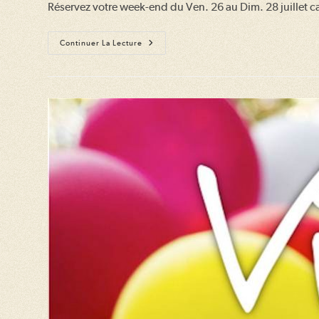
Réservez votre week-end du Ven. 26 au Dim. 28 juillet ca
publication :
publication :
Fête
Continuer La Lecture
Locale
De
Tillac
2025