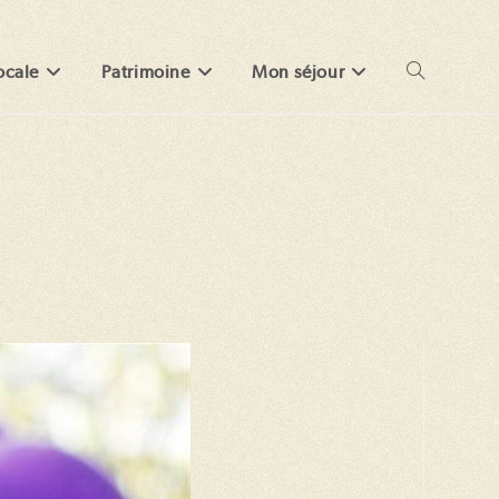
ocale
Patrimoine
Mon séjour
Toggle
website
search