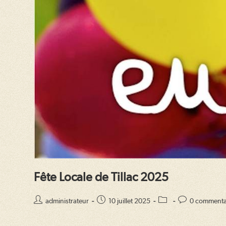
Fête Locale de Tillac 2025
Auteur/autrice
Publication
Post
Commentaires
administrateur
10 juillet 2025
0 commenta
de
publiée :
category:
de
la
la