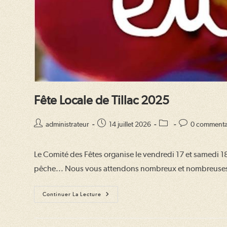
Fête Locale de Tillac 2025
Auteur/autrice
Publication
Post
Commentaires
administrateur
14 juillet 2026
0 commenta
de
publiée :
category:
de
la
la
Le Comité des Fêtes organise le vendredi 17 et samedi 18 j
publication :
publication :
pêche... Nous vous attendons nombreux et nombreuses
Fête
Continuer La Lecture
Locale
De
Tillac
2025