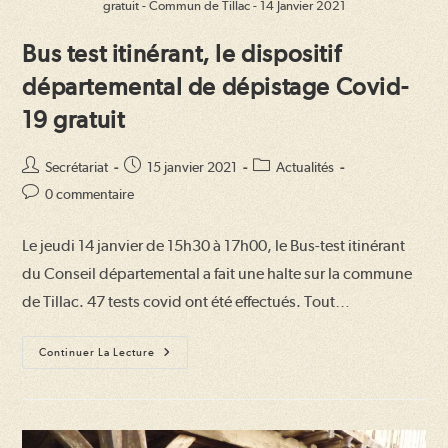
gratuit - Commun de Tillac - 14 Janvier 2021
Bus test itinérant, le dispositif
départemental de dépistage Covid-
19 gratuit
Auteur/autrice
Publication
Post
Secrétariat
15 janvier 2021
Actualités
de
publiée :
category:
Commentaires
0 commentaire
la
de
publication :
la
Le jeudi 14 janvier de 15h30 à 17h00, le Bus-test itinérant
publication :
du Conseil départemental a fait une halte sur la commune
de Tillac. 47 tests covid ont été effectués. Tout…
Bus
Continuer La Lecture
Test
Itinérant,
Le
Dispositif
Départemental
De