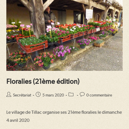
Dépistage
Covid-
19
Gratuit
Floralies (21ème édition)
Auteur/autrice
Publication
Post
Commentaires
Secrétariat
5 mars 2020
0 commentaire
de
publiée :
category:
de
la
la
Le village de Tillac organise ses 21ème floralies le dimanche
publication :
publication :
4 avril 2020