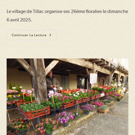
la
la
Le village de Tillac organise ses 26ème floralies le dimanche
publication :
publication :
6 avril 2025.
Floralies
Continuer La Lecture
(26ème
Édition)