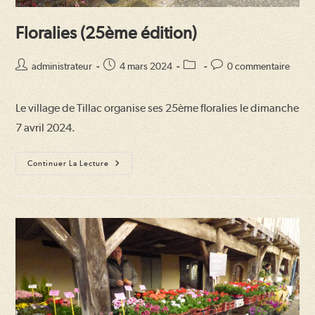
Floralies (25ème édition)
Auteur/autrice
Publication
Post
Commentaires
administrateur
4 mars 2024
0 commentaire
de
publiée :
category:
de
la
la
Le village de Tillac organise ses 25ème floralies le dimanche
publication :
publication :
7 avril 2024.
Floralies
Continuer La Lecture
(25ème
Édition)