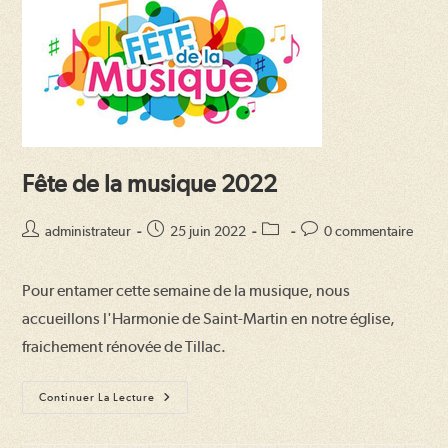
Fête de la musique 2022
Auteur/autrice
Publication
Post
Commentaires
administrateur
25 juin 2022
0 commentaire
de
publiée :
category:
de
la
la
Pour entamer cette semaine de la musique, nous
publication :
publication :
accueillons l'Harmonie de Saint-Martin en notre église,
fraichement rénovée de Tillac.
Fête
Continuer La Lecture
De
La
Musique