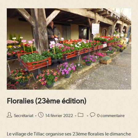
2022
Floralies (23ème édition)
Auteur/autrice
Publication
Post
Commentaires
Secrétariat
14 février 2022
0 commentaire
de
publiée :
category:
de
la
la
Le village de Tillac organise ses 23ème floralies le dimanche
publication :
publication :