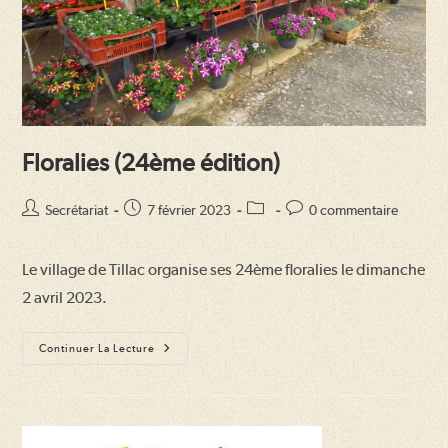
Floralies (24ème édition)
Auteur/autrice
Publication
Post
Commentaires
Secrétariat
7 février 2023
0 commentaire
de
publiée :
category:
de
la
la
Le village de Tillac organise ses 24ème floralies le dimanche
publication :
publication :
2 avril 2023.
Floralies
Continuer La Lecture
(24ème
Édition)