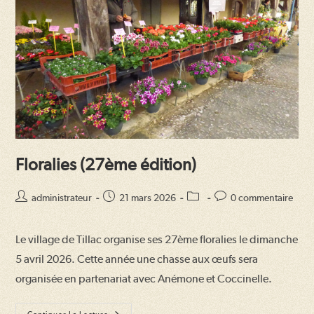
Floralies (27ème édition)
Auteur/autrice
Publication
Post
Commentaires
administrateur
21 mars 2026
0 commentaire
de
publiée :
category:
de
la
la
Le village de Tillac organise ses 27ème floralies le dimanche
publication :
publication :
5 avril 2026. Cette année une chasse aux œufs sera
organisée en partenariat avec Anémone et Coccinelle.