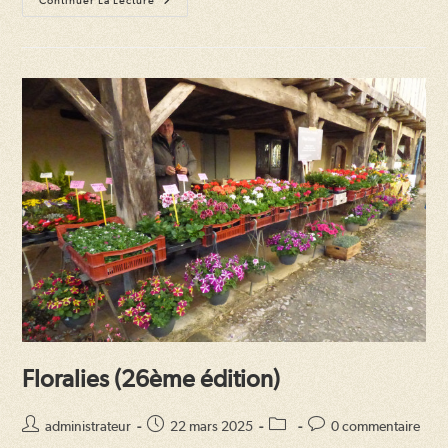
Floralies
Continuer La Lecture
(27ème
Édition)
Floralies (26ème édition)
Auteur/autrice
Publication
Post
Commentaires
administrateur
22 mars 2025
0 commentaire
de
publiée :
category:
de