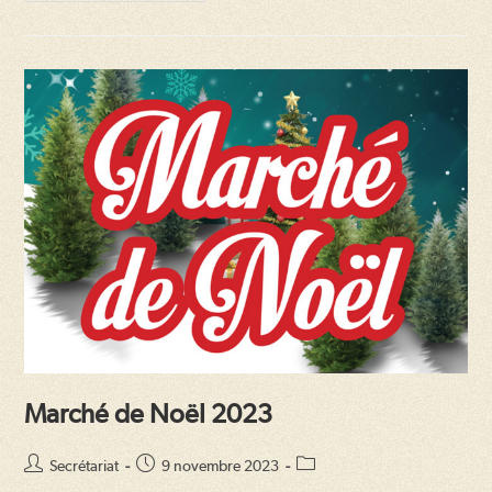
De
Noël
2023
Marché de Noël 2023
Auteur/autrice
Publication
Post
Secrétariat
9 novembre 2023
de
publiée :
category: