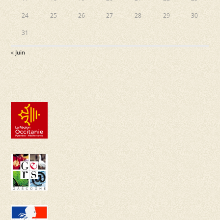
24
25
26
27
28
29
30
31
« Juin