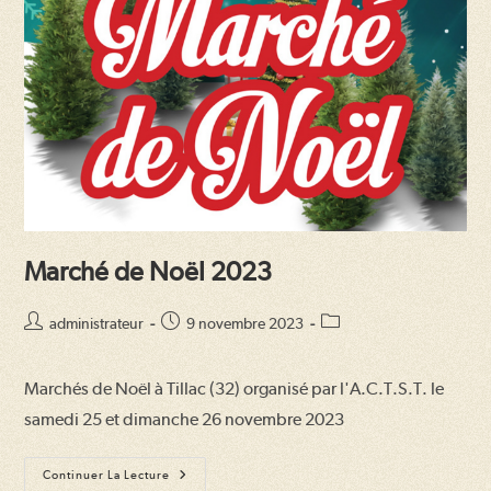
Marché de Noël 2023
Auteur/autrice
Publication
Post
administrateur
9 novembre 2023
de
publiée :
category:
la
Marchés de Noël à Tillac (32) organisé par l'A.C.T.S.T. le
publication :
samedi 25 et dimanche 26 novembre 2023
Marché
Continuer La Lecture