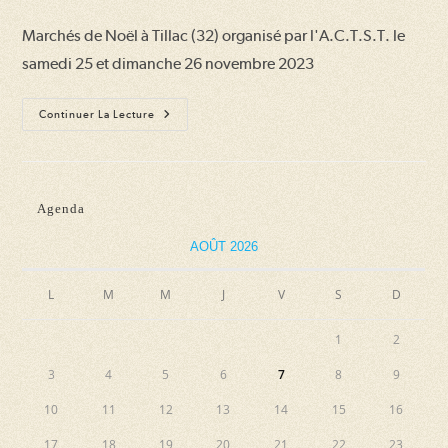
la
Marchés de Noël à Tillac (32) organisé par l'A.C.T.S.T. le
publication :
samedi 25 et dimanche 26 novembre 2023
Marché
Continuer La Lecture
De
Noël
2023
Agenda
AOÛT 2026
L
M
M
J
V
S
D
1
2
3
4
5
6
7
8
9
10
11
12
13
14
15
16
17
18
19
20
21
22
23