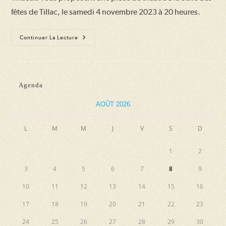
fêtes de Tillac, le samedi 4 novembre 2023 à 20 heures.
Théâtre
Continuer La Lecture
« Le
Facteur »
Agenda
AOÛT 2026
L
M
M
J
V
S
D
1
2
3
4
5
6
7
8
9
10
11
12
13
14
15
16
17
18
19
20
21
22
23
24
25
26
27
28
29
30