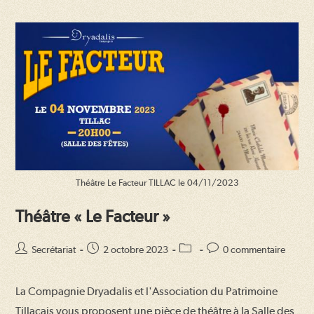
Théâtre Le Facteur TILLAC le 04/11/2023
Théâtre « Le Facteur »
Auteur/autrice
Publication
Post
Commentaires
Secrétariat
2 octobre 2023
0 commentaire
de
publiée :
category:
de
la
la
La Compagnie Dryadalis et l'Association du Patrimoine
publication :
publication :
Tillacais vous proposent une pièce de théâtre à la Salle des