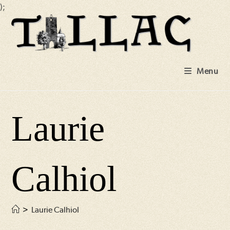
);
Skip
to
content
Menu
Laurie
Calhiol
>
Laurie Calhiol