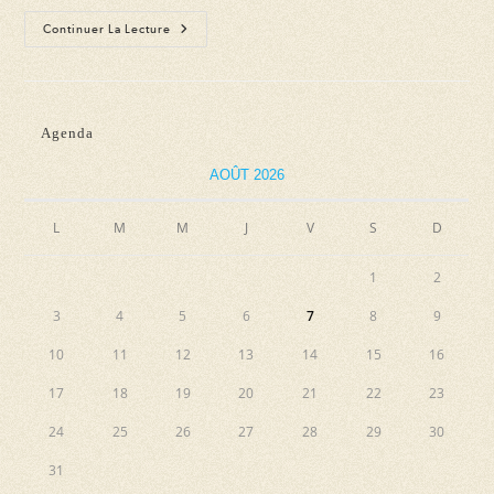
Concert
Continuer La Lecture
Les
Furiosi
Galantes
(In
Darkness
Let
Agenda
Me
Dwell)
AOÛT 2026
L
M
M
J
V
S
D
1
2
3
4
5
6
7
8
9
10
11
12
13
14
15
16
17
18
19
20
21
22
23
24
25
26
27
28
29
30
31