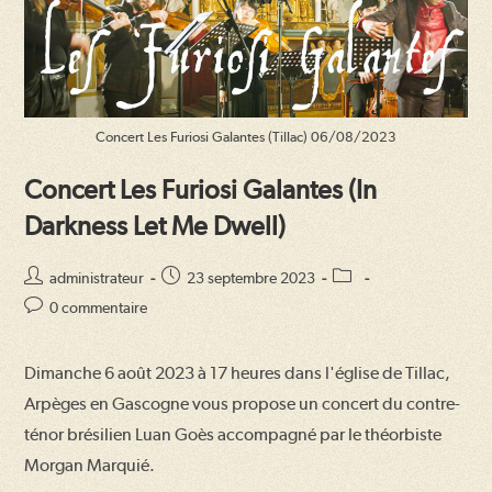
Concert Les Furiosi Galantes (Tillac) 06/08/2023
Concert Les Furiosi Galantes (In
Darkness Let Me Dwell)
Auteur/autrice
Publication
Post
administrateur
23 septembre 2023
de
publiée :
category:
Commentaires
0 commentaire
la
de
publication :
la
Dimanche 6 août 2023 à 17 heures dans l'église de Tillac,
publication :
Arpèges en Gascogne vous propose un concert du contre-
ténor brésilien Luan Goès accompagné par le théorbiste
Morgan Marquié.