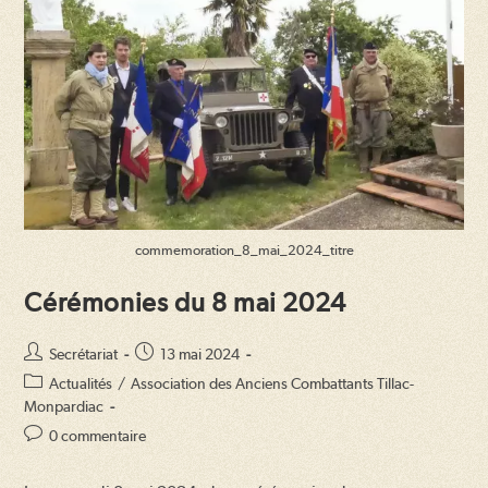
commemoration_8_mai_2024_titre
Cérémonies du 8 mai 2024
Auteur/autrice
Publication
Secrétariat
13 mai 2024
de
publiée :
Post
Actualités
/
Association des Anciens Combattants Tillac-
la
category:
Monpardiac
publication :
Commentaires
0 commentaire
de
la