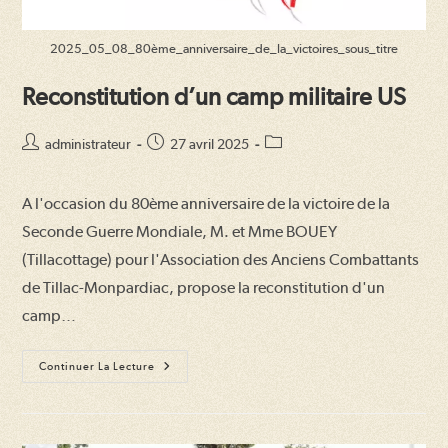
2025_05_08_80ème_anniversaire_de_la_victoires_sous_titre
Reconstitution d’un camp militaire US
Auteur/autrice
Publication
Post
administrateur
27 avril 2025
de
publiée :
category:
la
A l'occasion du 80ème anniversaire de la victoire de la
publication :
Seconde Guerre Mondiale, M. et Mme BOUEY
(Tillacottage) pour l'Association des Anciens Combattants
de Tillac-Monpardiac, propose la reconstitution d'un
camp…
Reconstitution
Continuer La Lecture
D’un
Camp
Militaire
US