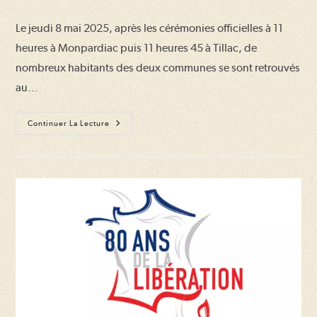
de
la
Le jeudi 8 mai 2025, après les cérémonies officielles à 11
publication :
heures à Monpardiac puis 11 heures 45 à Tillac, de
nombreux habitants des deux communes se sont retrouvés
au…
Cérémonies
Continuer La Lecture
Du
8
Mai
2025