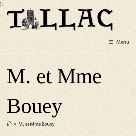
);
Skip
to
content
Menu
M. et Mme
Bouey
>
M. et Mme Bouey