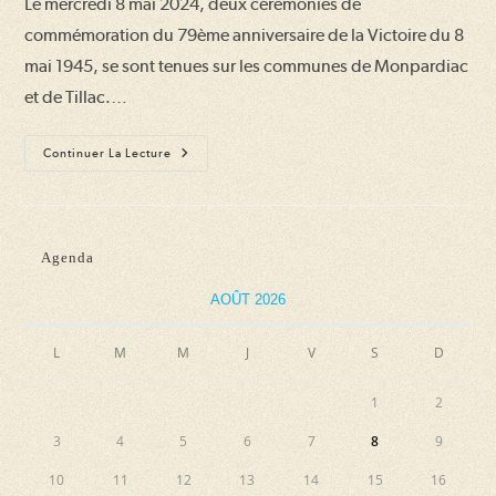
Le mercredi 8 mai 2024, deux cérémonies de
publication :
commémoration du 79ème anniversaire de la Victoire du 8
mai 1945, se sont tenues sur les communes de Monpardiac
et de Tillac.…
Cérémonies
Continuer La Lecture
Du
8
Mai
2024
Agenda
AOÛT 2026
L
M
M
J
V
S
D
1
2
3
4
5
6
7
8
9
10
11
12
13
14
15
16