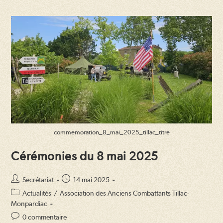
commemoration_8_mai_2025_tillac_titre
Cérémonies du 8 mai 2025
Auteur/autrice
Publication
Secrétariat
14 mai 2025
de
publiée :
Post
Actualités
/
Association des Anciens Combattants Tillac-
la
category:
Monpardiac
publication :
Commentaires
0 commentaire