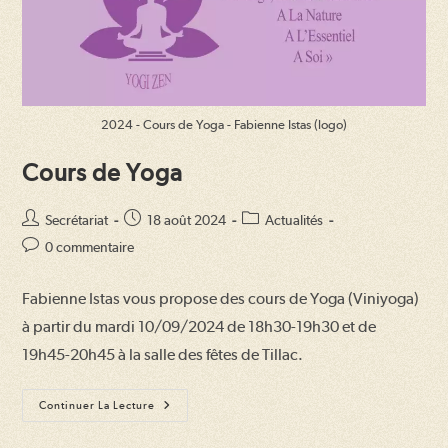
2024 - Cours de Yoga - Fabienne Istas (logo)
Cours de Yoga
Auteur/autrice
Publication
Post
Secrétariat
18 août 2024
Actualités
de
publiée :
category:
Commentaires
0 commentaire
la
de
publication :
la
Fabienne Istas vous propose des cours de Yoga (Viniyoga)
publication :
à partir du mardi 10/09/2024 de 18h30-19h30 et de
19h45-20h45 à la salle des fêtes de Tillac.
Cours
Continuer La Lecture
De
Yoga