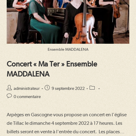
Ensemble MADDALENA
Concert « Ma Ter » Ensemble
MADDALENA
Auteur/autrice
Publication
Post
administrateur
9 septembre 2022
de
publiée :
category:
Commentaires
0 commentaire
la
de
publication :
la
Arpèges en Gascogne vous propose un concert en l'église
publication :
de Tillac le dimanche 4 septembre 2022 à 17 heures. Les
billets seront en vente à l'entrée du concert. Les places…