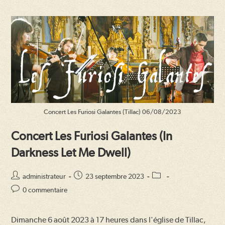
Concert Les Furiosi Galantes (Tillac) 06/08/2023
Concert Les Furiosi Galantes (In
Darkness Let Me Dwell)
Auteur/autrice
Publication
Post
administrateur
23 septembre 2023
de
publiée :
category:
Commentaires
0 commentaire
la
de
publication :
la
Dimanche 6 août 2023 à 17 heures dans l'église de Tillac,
publication :