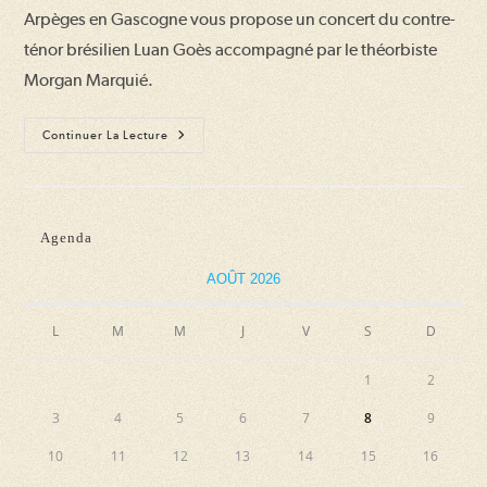
Arpèges en Gascogne vous propose un concert du contre-
ténor brésilien Luan Goès accompagné par le théorbiste
Morgan Marquié.
Concert
Continuer La Lecture
Les
Furiosi
Galantes
(In
Darkness
Let
Agenda
Me
Dwell)
AOÛT 2026
L
M
M
J
V
S
D
1
2
3
4
5
6
7
8
9
10
11
12
13
14
15
16