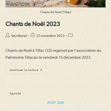
Chants de Noël (Tillac)
Chants de Noël 2023
Auteur/autrice
Publication
Post
Secrétariat
21 novembre 2023
de
publiée :
category:
la
Chants de Noël à Tillac (32) organisé par l'association du
publication :
Patrimoine Tillacais le vendredi 15 décembre 2023
Chants
Continuer La Lecture
De
Noël
2023
Agenda
AOÛT 2026