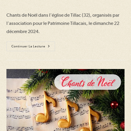
de
publiée :
category:
la
Chants de Noël dans l'église de Tillac (32), organisés par
publication :
l'association pour le Patrimoine Tillacais, le dimanche 22
décembre 2024.
Chants
Continuer La Lecture
De
Noël
2024