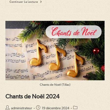
Chants
Continuer La Lecture
De
Noël
2025
Chants de Noël (Tillac)
Chants de Noël 2024
Auteur/autrice
Publication
Post
administrateur
19 décembre 2024