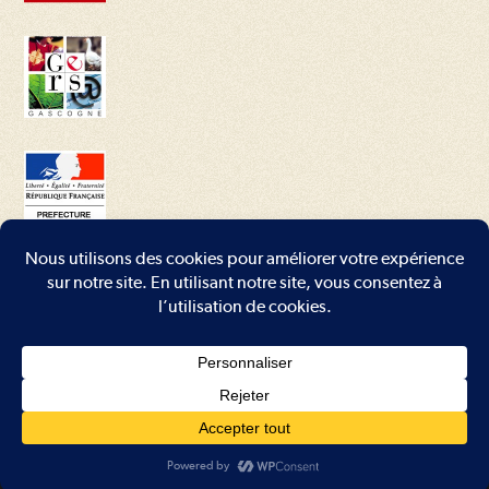
Conditions générales
–
Mentions légales
–
Plan du site
–
Contact
Copyright - WordPress Theme by OceanWP