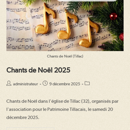
Chants de Noël (Tillac)
Chants de Noël 2025
Auteur/autrice
Publication
Post
administrateur
9 décembre 2025
de
publiée :
category:
la
Chants de Noël dans l'église de Tillac (32), organisés par
publication :
l'association pour le Patrimoine Tillacais, le samedi 20
décembre 2025.