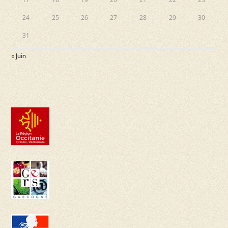
24
25
26
27
28
29
30
31
« Juin