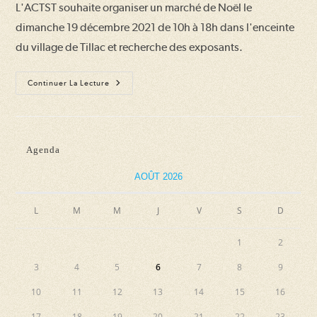
L'ACTST souhaite organiser un marché de Noël le
publication :
dimanche 19 décembre 2021 de 10h à 18h dans l'enceinte
du village de Tillac et recherche des exposants.
Boutique
Continuer La Lecture
Éphémère
De
Produits
Faits
Main
Agenda
AOÛT 2026
L
M
M
J
V
S
D
1
2
3
4
5
6
7
8
9
10
11
12
13
14
15
16
17
18
19
20
21
22
23