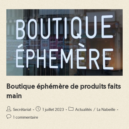
Boutique éphémère de produits faits
main
Auteur/autrice
Publication
Post
Secrétariat
1 juillet 2023
Actualités
/
La Nabeille
de
publiée :
category:
Commentaires
1 commentaire
la
de
publication :
la