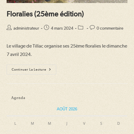
Floralies (25ème édition)
Auteur/autrice
Publication
Post
Commentaires
administrateur
4 mars 2024
0 commentaire
de
publiée :
category:
de
la
la
Le village de Tillac organise ses 25ème floralies le dimanche
publication :
publication :
7 avril 2024.
Floralies
Continuer La Lecture
(25ème
Édition)
Agenda
AOÛT 2026
L
M
M
J
V
S
D