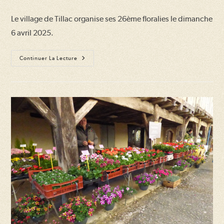
la
la
Le village de Tillac organise ses 26ème floralies le dimanche
publication :
publication :
6 avril 2025.
Floralies
Continuer La Lecture
(26ème
Édition)