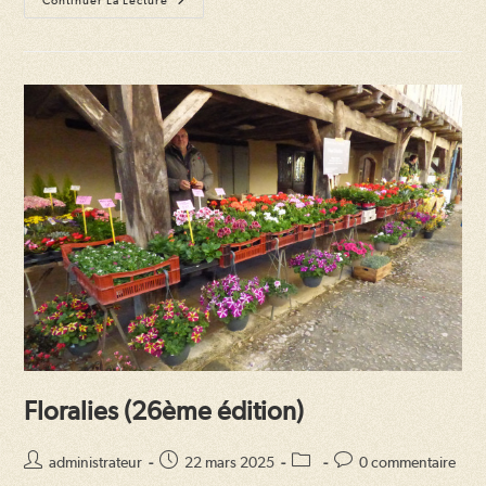
Floralies
Continuer La Lecture
(27ème
Édition)
Floralies (26ème édition)
Auteur/autrice
Publication
Post
Commentaires
administrateur
22 mars 2025
0 commentaire
de
publiée :
category:
de