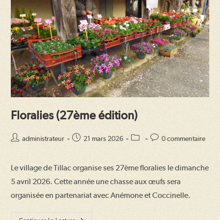
Floralies (27ème édition)
Auteur/autrice
Publication
Post
Commentaires
administrateur
21 mars 2026
0 commentaire
de
publiée :
category:
de
la
la
Le village de Tillac organise ses 27ème floralies le dimanche
publication :
publication :
5 avril 2026. Cette année une chasse aux œufs sera
organisée en partenariat avec Anémone et Coccinelle.