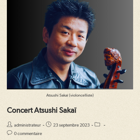
Atsushi Sakaï (violoncelliste)
Concert Atsushi Sakaï
Auteur/autrice
Publication
Post
administrateur
23 septembre 2023
de
publiée :
category:
Commentaires
0 commentaire
la
de