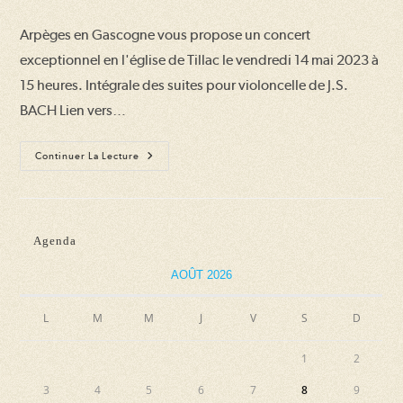
publication :
la
Arpèges en Gascogne vous propose un concert
publication :
exceptionnel en l'église de Tillac le vendredi 14 mai 2023 à
15 heures. Intégrale des suites pour violoncelle de J.S.
BACH Lien vers…
Concert
Continuer La Lecture
Atsushi
Sakaï
Agenda
AOÛT 2026
L
M
M
J
V
S
D
1
2
3
4
5
6
7
8
9