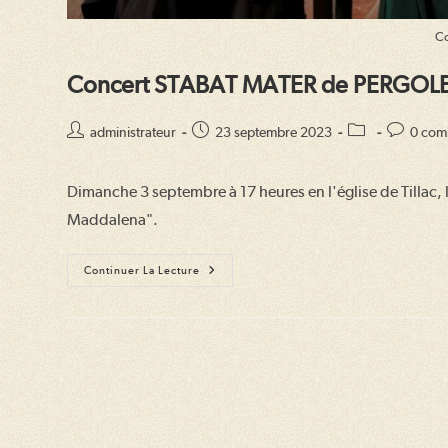
Co
Concert STABAT MATER de PERGOL
Auteur/autrice
Publication
Post
Commenta
administrateur
23 septembre 2023
0 com
de
publiée :
category:
de
la
la
Dimanche 3 septembre à 17 heures en l'église de Tillac
publication :
publicatio
Maddalena".
Concert
Continuer La Lecture
STABAT
MATER
De
PERGOLESE