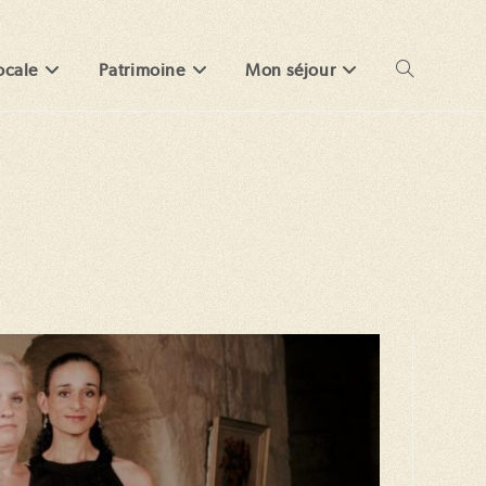
ocale
Patrimoine
Mon séjour
Toggle
website
search