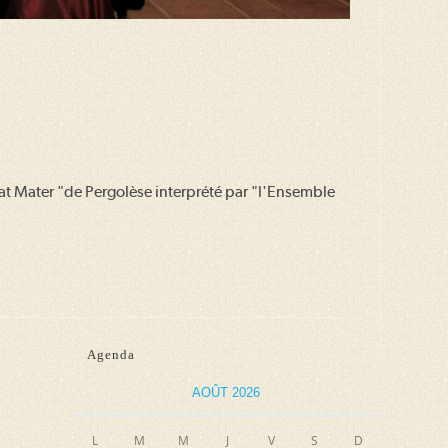
at Mater "de Pergolèse interprété par "l'Ensemble
Agenda
AOÛT 2026
L
M
M
J
V
S
D