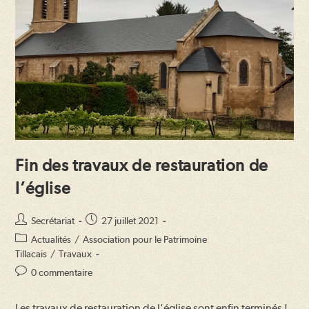
Fin des travaux de restauration de
l’église
Auteur/autrice
Publication
Secrétariat
27 juillet 2021
de
publiée :
Post
Actualités
/
Association pour le Patrimoine
la
category:
Tillacais
/
Travaux
publication :
Commentaires
0 commentaire
de
la
Les travaux de restauration de l'église sont enfin terminés !