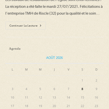
publication :
La réception a été faîte le mardi 27/07/2021. Félicitations à
l'entreprise TMH de Riscle (32) pour la qualité et le soin…
Fin
Continuer La Lecture
Des
Travaux
De
Restauration
De
L’église
Agenda
AOÛT 2026
L
M
M
J
V
S
D
1
2
3
4
5
6
7
8
9
10
11
12
13
14
15
16
17
18
19
20
21
22
23