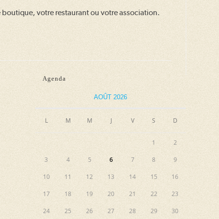
 boutique, votre restaurant ou votre association.
Agenda
AOÛT 2026
L
M
M
J
V
S
D
1
2
3
4
5
6
7
8
9
10
11
12
13
14
15
16
17
18
19
20
21
22
23
24
25
26
27
28
29
30