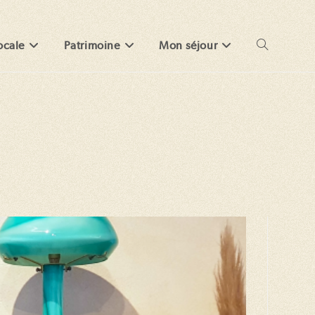
ocale
Patrimoine
Mon séjour
Toggle
website
search