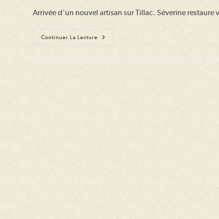
la
Arrivée d'un nouvel artisan sur Tillac. Séverine restaur
publication :
Un
Continuer La Lecture
Nouvel
Artisan
S’installe
À
Tillac