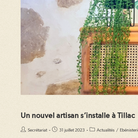
Un nouvel artisan s’installe à Tillac
Auteur/autrice
Publication
Post
Secrétariat
31 juillet 2023
Actualités
/
Ebénister
de
publiée :
category: