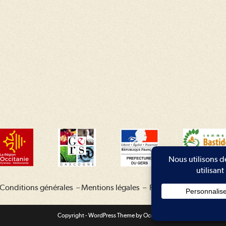
Conditions générales
–
Mentions légales
–
Plan du site
–
Contac
Copyright - WordPress Theme by OceanWP