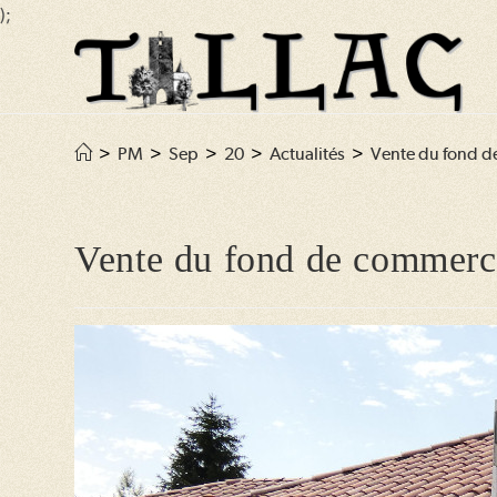
);
Skip
to
content
>
PM
>
Sep
>
20
>
Actualités
>
Vente du fond de
Vente du fond de commerce