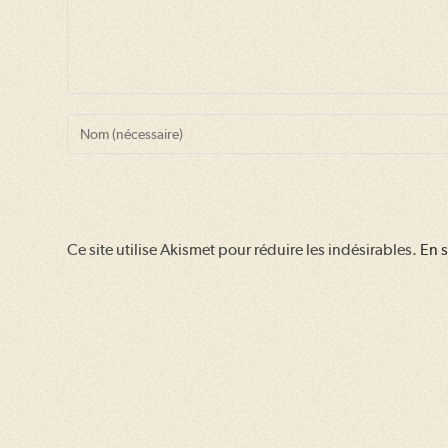
Enter
your
name
or
username
Ce site utilise Akismet pour réduire les indésirables.
En s
to
comment