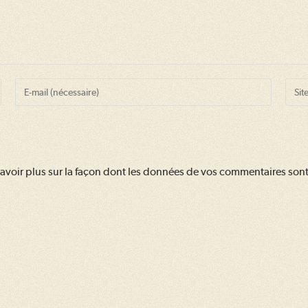
Enter
Saisir
your
l’URL
email
de
address
votre
to
site
avoir plus sur la façon dont les données de vos commentaires sont 
comment
(facul