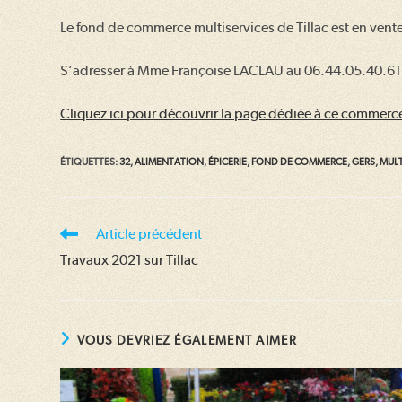
Le fond de commerce multiservices de Tillac est en vent
S’adresser à Mme Françoise LACLAU au 06.44.05.40.61 
Cliquez ici pour découvrir la page dédiée à ce commerc
ÉTIQUETTES
:
32
,
ALIMENTATION
,
ÉPICERIE
,
FOND DE COMMERCE
,
GERS
,
MULT
Read
Article précédent
more
Travaux 2021 sur Tillac
articles
VOUS DEVRIEZ ÉGALEMENT AIMER