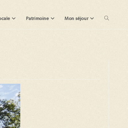
ocale
Patrimoine
Mon séjour
Toggle
website
search