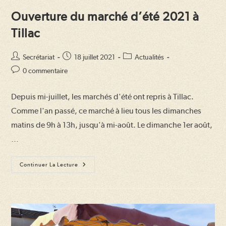
Ouverture du marché d’été 2021 à
Tillac
Auteur/autrice
Publication
Post
Secrétariat
18 juillet 2021
Actualités
de
publiée :
category:
Commentaires
0 commentaire
la
de
publication :
la
Depuis mi-juillet, les marchés d'été ont repris à Tillac.
publication :
Comme l'an passé, ce marché à lieu tous les dimanches
matins de 9h à 13h, jusqu'à mi-août. Le dimanche 1er août,
…
Ouverture
Continuer La Lecture
Du
Marché
D’été
2021
À
Tillac