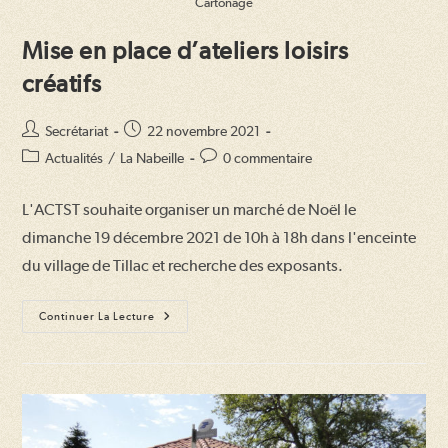
Cartonage
Mise en place d’ateliers loisirs
créatifs
Auteur/autrice
Publication
Secrétariat
22 novembre 2021
de
publiée :
Post
Commentaires
Actualités
/
La Nabeille
0 commentaire
la
category:
de
publication :
la
L'ACTST souhaite organiser un marché de Noël le
publication :
dimanche 19 décembre 2021 de 10h à 18h dans l'enceinte
du village de Tillac et recherche des exposants.
Mise
Continuer La Lecture
En
Place
D’ateliers
Loisirs
Créatifs