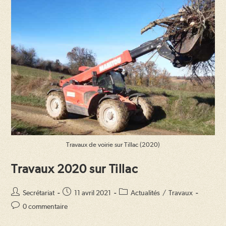
Travaux de voirie sur Tillac (2020)
Travaux 2020 sur Tillac
Auteur/autrice
Publication
Post
Secrétariat
11 avril 2021
Actualités
/
Travaux
de
publiée :
category:
Commentaires
0 commentaire
la
de
publication :