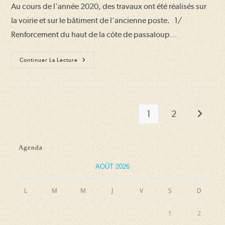
la
Au cours de l'année 2020, des travaux ont été réalisés sur
publication :
la voirie et sur le bâtiment de l'ancienne poste. 1/
Renforcement du haut de la côte de passaloup…
Travaux
Continuer La Lecture
2020
Sur
Tillac
1
2
Aller à l
Agenda
AOÛT 2026
L
M
M
J
V
S
D
1
2