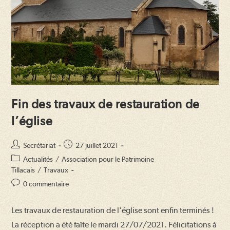
Fin des travaux de restauration de
l’église
Auteur/autrice
Publication
Secrétariat
27 juillet 2021
de
publiée :
Post
Actualités
/
Association pour le Patrimoine
la
category:
Tillacais
/
Travaux
publication :
Commentaires
0 commentaire
de
la
Les travaux de restauration de l'église sont enfin terminés !
publication :
La réception a été faîte le mardi 27/07/2021. Félicitations à