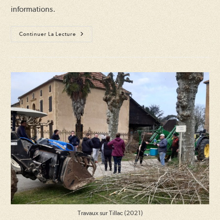
informations.
Vente
Continuer La Lecture
Du
Fond
De
Commerce
Multiservices
À
Tillac
Travaux sur Tillac (2021)