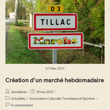
(c) Tillac 2021
Création d’un marché hebdomadaire
Auteur/autrice
Publication
Secrétariat
18 mai 2021
de
publiée :
Post
Actualités
/
Association Culturelle Touristique et Sportive
la
category:
Commentaires
0 commentaire
publication :
de