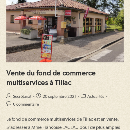
Vente du fond de commerce
multiservices à Tillac
Auteur/autrice
Publication
Post
Secrétariat
20 septembre 2021
Actualités
de
publiée :
category:
Commentaires
0 commentaire
la
de
publication :
la
Le fond de commerce multiservices de Tillac est en vente.
publication :
S'adresser à Mme Françoise LACLAU pour de plus amples