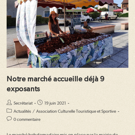
Notre marché accueille déjà 9
exposants
Auteur/autrice
Publication
Secrétariat
19 juin 2021
de
publiée :
Post
Actualités
/
Association Culturelle Touristique et Sportive
la
category:
Commentaires
0 commentaire
publication :
de
la
Le marché hebdomadaire mis en place par la mairie de