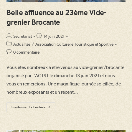
Belle affluence au 23ème Vide-
grenier Brocante
Auteur/autrice
Publication
Secrétariat
14 juin 2021
de
publiée :
Post
Actualités
/
Association Culturelle Touristique et Sportive
la
category:
Commentaires
0 commentaire
publication :
de
la
Vous êtes nombreux à être venus au vide-grenier/brocante
publication :
organisé par l'ACTST le dimanche 13 juin 2021 et nous
vous en remercions. Une magnifique journée soleillée, de
nombreux exposants et un récent…
Belle
Continuer La Lecture
Affluence
Au
23ème
Vide-
Grenier
Brocante