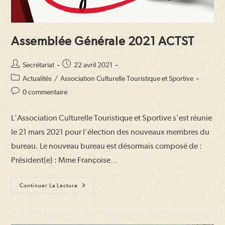
Assemblée Générale 2021 ACTST
Auteur/autrice
Publication
Secrétariat
22 avril 2021
de
publiée :
Post
Actualités
/
Association Culturelle Touristique et Sportive
la
category:
Commentaires
0 commentaire
publication :
de
la
L'Association Culturelle Touristique et Sportive s'est réunie
publication :
le 21 mars 2021 pour l'élection des nouveaux membres du
bureau. Le nouveau bureau est désormais composé de :
Président(e) : Mme Françoise…
Assemblée
Continuer La Lecture
Générale
2021
ACTST