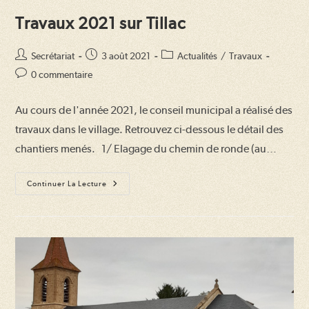
Travaux 2021 sur Tillac
Auteur/autrice
Publication
Post
Secrétariat
3 août 2021
Actualités
/
Travaux
de
publiée :
category:
Commentaires
0 commentaire
la
de
publication :
la
Au cours de l'année 2021, le conseil municipal a réalisé des
publication :
travaux dans le village. Retrouvez ci-dessous le détail des
chantiers menés. 1/ Elagage du chemin de ronde (au…
Travaux
Continuer La Lecture
2021
Sur
Tillac