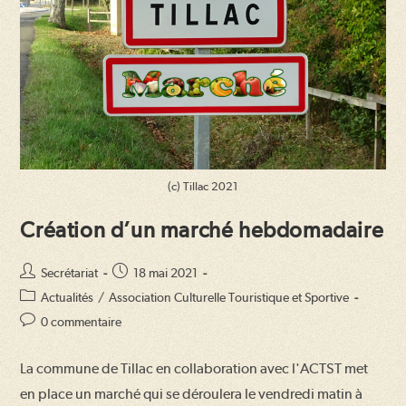
(c) Tillac 2021
Création d’un marché hebdomadaire
Auteur/autrice
Publication
Secrétariat
18 mai 2021
de
publiée :
Post
Actualités
/
Association Culturelle Touristique et Sportive
la
category:
Commentaires
0 commentaire
publication :
de
la
La commune de Tillac en collaboration avec l'ACTST met
publication :
en place un marché qui se déroulera le vendredi matin à