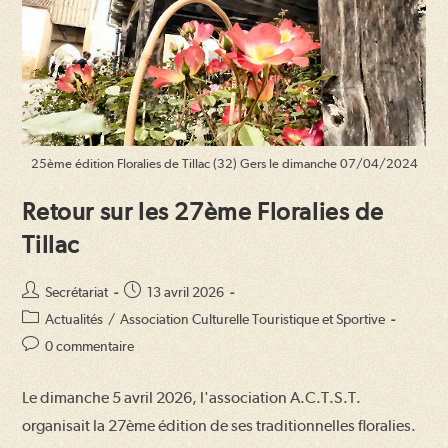
25ème édition Floralies de Tillac (32) Gers le dimanche 07/04/2024
Retour sur les 27ème Floralies de
Tillac
Auteur/autrice
Publication
Secrétariat
13 avril 2026
de
publiée :
Post
Actualités
/
Association Culturelle Touristique et Sportive
la
category:
Commentaires
0 commentaire
publication :
de
la
Le dimanche 5 avril 2026, l'association A.C.T.S.T.
publication :
organisait la 27ème édition de ses traditionnelles floralies.