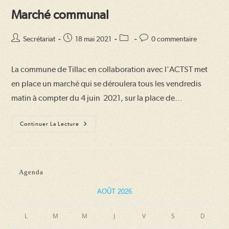
Marché communal
Auteur/autrice
Publication
Post
Commentaires
Secrétariat
18 mai 2021
0 commentaire
de
publiée :
category:
de
la
la
La commune de Tillac en collaboration avec l'ACTST met
publication :
publication :
en place un marché qui se déroulera tous les vendredis
matin à compter du 4 juin 2021, sur la place de…
Marché
Continuer La Lecture
Communal
Agenda
AOÛT 2026
L
M
M
J
V
S
D