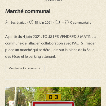
Marché communal
Auteur/autrice
Publication
Post
Commentaires
Secrétariat
19 juin 2021
0 commentaire
de
publiée :
category:
de
la
la
A partir du 4 juin 2021, TOUS LES VENDREDIS MATIN, la
publication :
publication :
commune de Tillac en collaboration avec l'ACTST met en
place un marché qui se déroulera sur la place de la Salle
des Fêtes et le parking attenant.
Marché
Continuer La Lecture
Communal