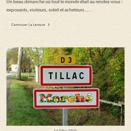
Un beau dimanche où tout le monde était au rendez-vous :
exposants, visiteurs, soleil et acheteurs...…
Retour
Continuer La Lecture
Sur
Les
27ème
Floralies
De
Tillac
(c) Tillac 2021