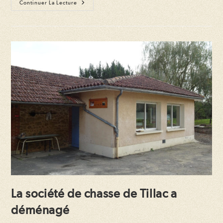
Un
Continuer La Lecture
Moment
De
Convivialité
Pour
Le
Repas
Des
Chasseurs
La société de chasse de Tillac a
déménagé