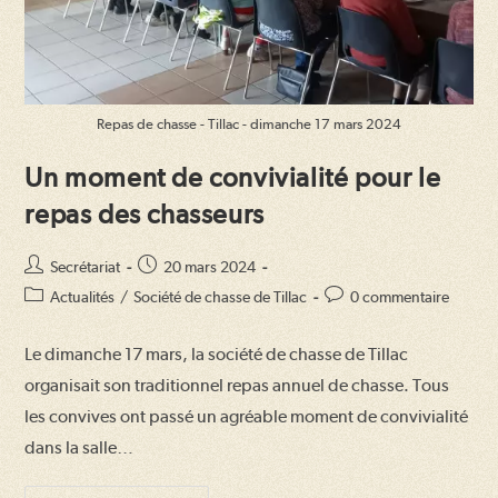
Repas de chasse - Tillac - dimanche 17 mars 2024
Un moment de convivialité pour le
repas des chasseurs
Auteur/autrice
Publication
Secrétariat
20 mars 2024
de
publiée :
Post
Commentaires
Actualités
/
Société de chasse de Tillac
0 commentaire
la
category:
de
publication :
la
Le dimanche 17 mars, la société de chasse de Tillac
publication :
organisait son traditionnel repas annuel de chasse. Tous
les convives ont passé un agréable moment de convivialité
dans la salle…