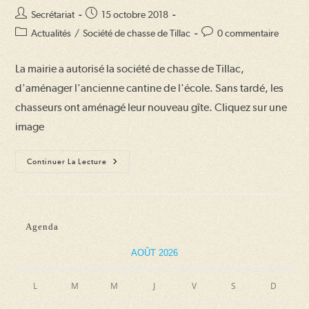
Auteur/autrice
Publication
Secrétariat
15 octobre 2018
de
publiée :
Post
Commentaires
Actualités
/
Société de chasse de Tillac
0 commentaire
la
category:
de
publication :
la
La mairie a autorisé la société de chasse de Tillac,
publication :
d'aménager l'ancienne cantine de l'école. Sans tardé, les
chasseurs ont aménagé leur nouveau gîte. Cliquez sur une
image
La
Continuer La Lecture
Société
De
Chasse
De
Tillac
A
Agenda
Déménagé
AOÛT 2026
L
M
M
J
V
S
D