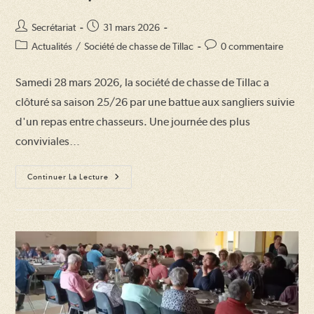
Auteur/autrice
Publication
Secrétariat
31 mars 2026
de
publiée :
Post
Commentaires
Actualités
/
Société de chasse de Tillac
0 commentaire
la
category:
de
publication :
la
Samedi 28 mars 2026, la société de chasse de Tillac a
publication :
clôturé sa saison 25/26 par une battue aux sangliers suivie
d'un repas entre chasseurs. Une journée des plus
conviviales…
La
Continuer La Lecture
Société
De
Chasse
Fête
La
Fin
De
Saison
25/26