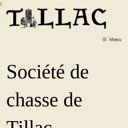
);
Skip
to
content
Menu
Société de
chasse de
Tillac