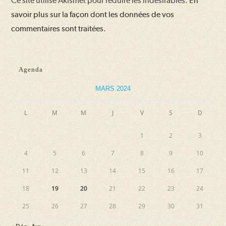
Ce site utilise Akismet pour réduire les indésirables.
En
(facultatif)
savoir plus sur la façon dont les données de vos
commentaires sont traitées
.
Agenda
MARS 2024
L
M
M
J
V
S
D
1
2
3
4
5
6
7
8
9
10
11
12
13
14
15
16
17
18
19
20
21
22
23
24
25
26
27
28
29
30
31