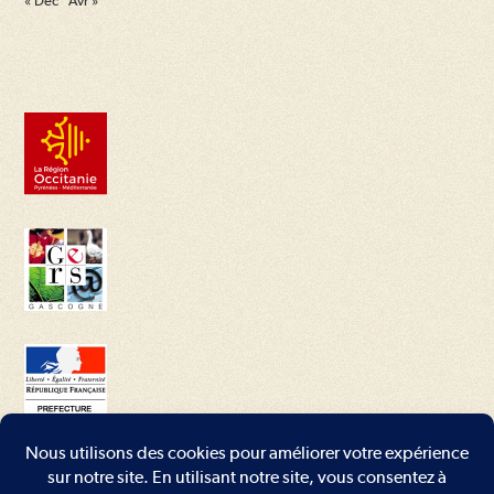
« Déc
Avr »