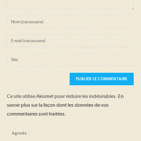
Enter
your
name
Enter
or
your
username
email
Saisir
to
address
l’URL
comment
to
de
comment
votre
site
Ce site utilise Akismet pour réduire les indésirables.
En
(facultatif)
savoir plus sur la façon dont les données de vos
commentaires sont traitées
.
Agenda