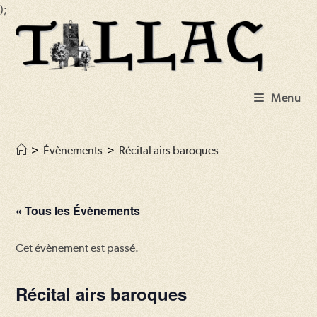
);
Skip
to
content
Menu
>
Évènements
>
Récital airs baroques
« Tous les Évènements
Cet évènement est passé.
Récital airs baroques