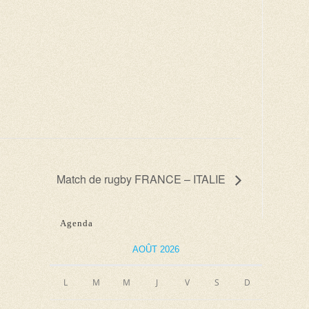
Match de rugby FRANCE – ITALIE
Agenda
AOÛT 2026
L
M
M
J
V
S
D