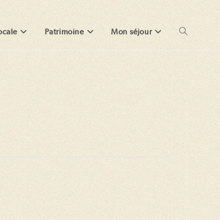
ocale
Patrimoine
Mon séjour
Toggle
website
search