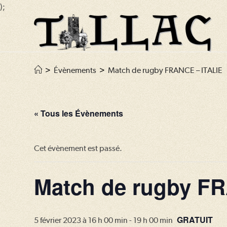
);
Skip
to
content
>
Évènements
>
Match de rugby FRANCE – ITALIE
« Tous les Évènements
Cet évènement est passé.
Match de rugby F
GRATUIT
5 février 2023 à 16 h 00 min
-
19 h 00 min