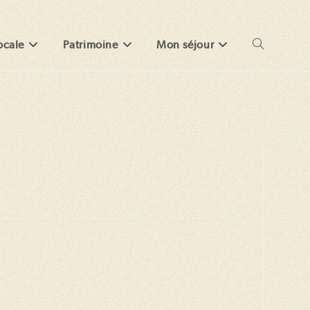
ocale
Patrimoine
Mon séjour
Toggle
website
search